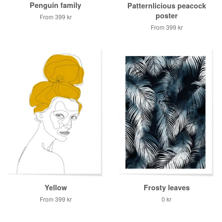
Penguin family
Patternlicious peacock
poster
From
399 kr
From
399 kr
Yellow
Frosty leaves
From
399 kr
Regular
0 kr
price