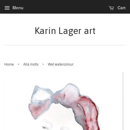
Menu
Cart
Karin Lager art
›
›
Home
Alla motiv
Wet watercolour