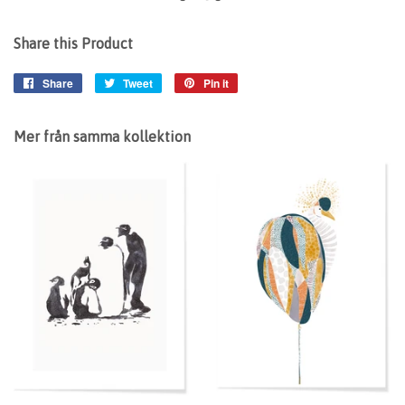
Share this Product
Share
Share
Tweet
Tweet
Pin it
Pin
on
on
on
Facebook
Twitter
Pinterest
Mer från samma kollektion