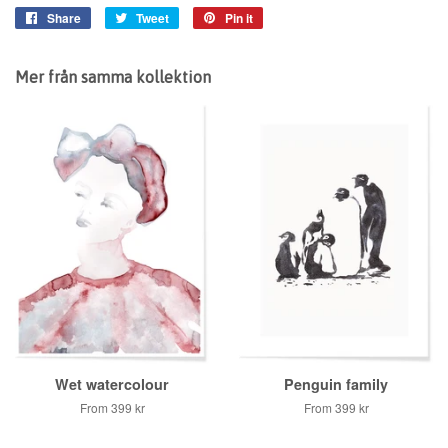
Share
Share
Tweet
Tweet
Pin it
Pin
on
on
on
Facebook
Twitter
Pinterest
Mer från samma kollektion
Wet watercolour
Penguin family
From
399 kr
From
399 kr